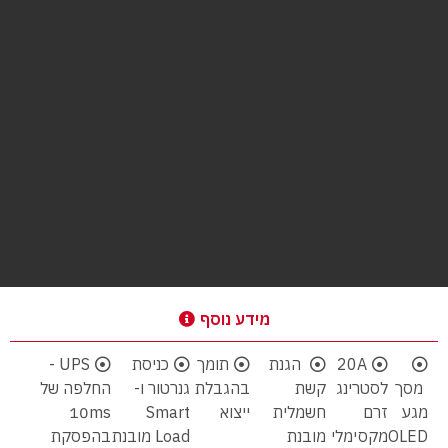
מידע נוסף
20A
הגנת
תומך
כניסת
UPS -
מסך
לסטרינג
קשת
בהגבלת
גנרטור ו-
החלפה של
מגע
זרם
חשמלית
ייצוא
Smart
10ms
OLED
מקסימלי
מובנת
Load מובנת
בהפסקת